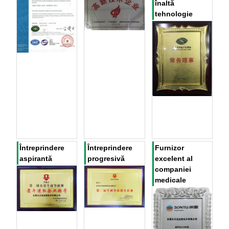
înaltă
tehnologie
Întreprindere
Întreprindere
Furnizor
aspirantă
progresivă
excelent al
companiei
medicale