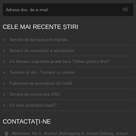
CELE MAI RECENTE ȘTIRI
Servicii de turnare prin injecție
Servicii de extrudare a aluminiului
Ce finisare suprafețe poate face Tinheo pentru tine?
Turnare în vid - Turnare cu uretan
Fabricare de prototipuri din tablă
Servicii de prelucrare CNC
Ce este prototipul rapid?
CONTACTAŢI-NE
Abordare: No.5, drumul Jinshagang 6, orașul Dalang, orașul