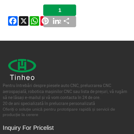
1
Facebook
X
WhatsApp
Pinterest
LinkedIn
Share
2
Pentru întrebări despre piesele auto CNC, prelucrarea CNC
aerospațială, robotica mașinilor CNC sau lista de prețuri, vă rugăm
să ne lăsați e-mailul și vă vom contacta în 24 de ore.
20 de ani specializată în prelucrare personalizată
Oferiți o soluție unică pentru prototipare rapidă și servicii de
producție la cerere
Inquiry For Pricelist