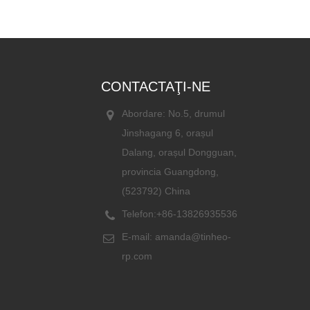
CONTACTAŢI-NE
Abordare: No.5, drumul
Jinshagang 6, orașul
Dalang, orașul Dongguan,
provincia Guangdong,
(523792) China
Telefon:
+86-13826935536
E-mail:
amanda@tinheo-
rp.com