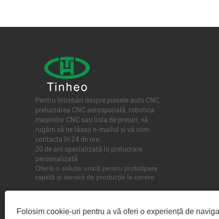
Pentru întrebări despre piesele auto CNC,
prelucrarea CNC aerospațială, robotica
mașinilor CNC sau lista de prețuri, vă
rugăm să ne lăsați e-mailul și vă vom
contacta în 24 de ore.
20 de ani specializată în prelucrare
personalizată
Oferiți o soluție unică pentru prototipare
rapidă și servicii de producție la cerere
Inquiry For Pricelist
Folosim cookie-uri pentru a vă oferi o experiență de navig