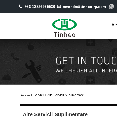
+86-13826935536
amanda@tinheo-rp.com
Ac
>
Servicii
>
Alte Servicii Suplimentare
Acasă
Alte Servicii Suplimentare