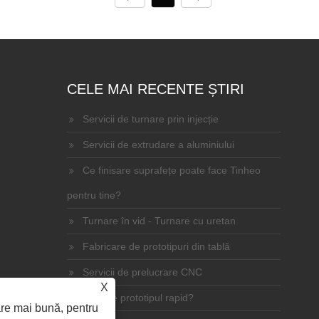
CELE MAI RECENTE ȘTIRI
Servicii de turnare prin injecție
Servicii de extrudare a aluminiului
Ce finisare suprafețe poate face Tinheo
pentru tine?
Turnare în vid - Turnare cu uretan
Fabricare de prototipuri din tablă
Servicii de prelucrare CNC
X
Ce este prototipul rapid?
are mai bună, pentru