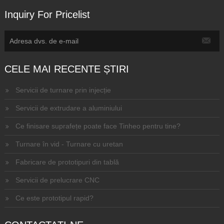
Inquiry For Pricelist
CELE MAI RECENTE ȘTIRI
Servicii de turnare prin injecție
Servicii de extrudare a aluminiului
Ce finisare suprafețe poate face Tinheo pentru tine?
Turnare în vid - Turnare cu uretan
Fabricare de prototipuri din tablă
Servicii de prelucrare CNC
Ce este prototipul rapid?