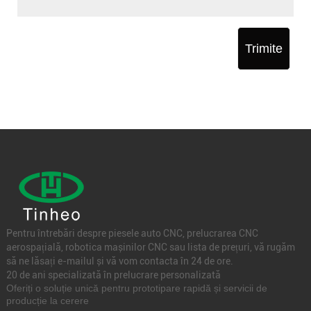
Trimite
Pentru întrebări despre piesele auto CNC, prelucrarea CNC
aerospațială, robotica mașinilor CNC sau lista de prețuri, vă rugăm
să ne lăsați e-mailul și vă vom contacta în 24 de ore.
20 de ani specializată în prelucrare personalizată
Oferiți o soluție unică pentru prototipare rapidă și servicii de
producție la cerere